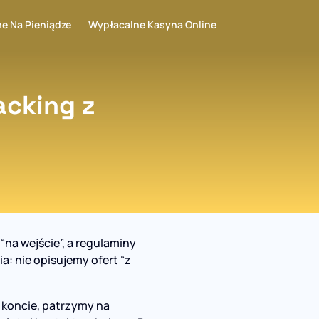
e Na Pieniądze
Wypłacalne Kasyna Online
acking z
“na wejście”, a regulaminy
a: nie opisujemy ofert “z
a koncie, patrzymy na