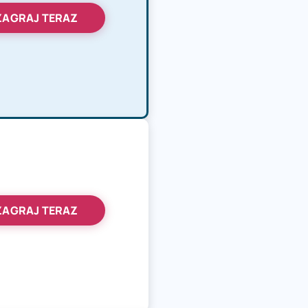
ZAGRAJ TERAZ
ZAGRAJ TERAZ