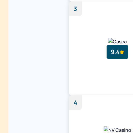
3
9.4
4