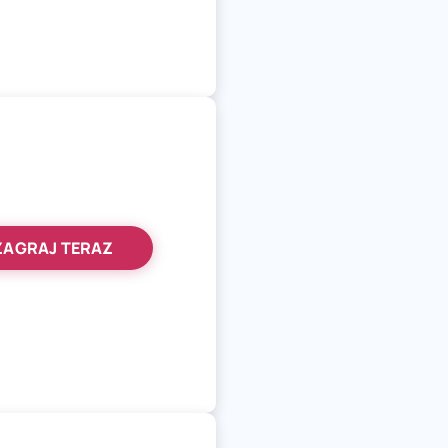
ZAGRAJ TERAZ