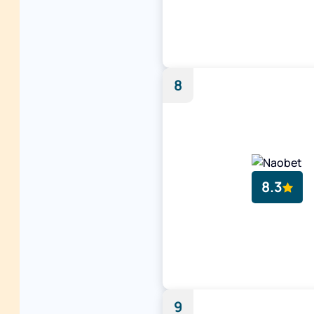
8
8.3
9